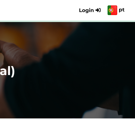
pt
Login
al)