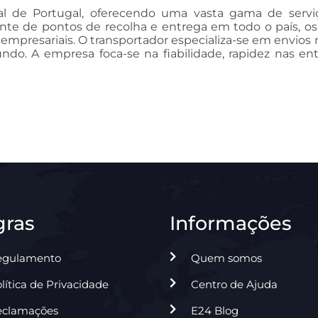
al de Portugal, oferecendo uma vasta gama de servi
nte de pontos de recolha e entrega em todo o país, o
 e empresariais. O transportador especializa-se em envi
ndo. A empresa foca-se na fiabilidade, rapidez nas en
gras
Informações
egulamento
Quem somos
lítica de Privacidade
Centro de Ajuda
eclamações
E24 Blog